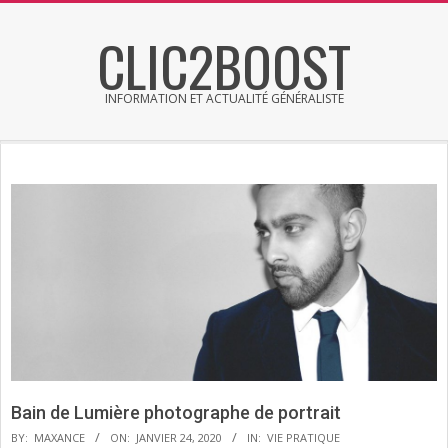
Skip
CLIC2BOOST
to
content
INFORMATION ET ACTUALITÉ GÉNÉRALISTE
Primary
Secondary
Navigation
Navigation
Menu
Menu
Bain de Lumière photographe de portrait
BY:
MAXANCE
ON:
JANVIER 24, 2020
IN:
VIE PRATIQUE