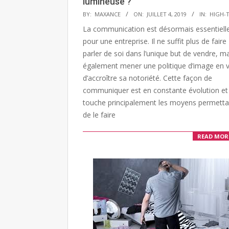
lumineuse ?
2019-
BY:
MAXANCE
ON:
JUILLET 4, 2019
IN:
HIGH-
07-
La communication est désormais essentiell
04
pour une entreprise. Il ne suffit plus de faire
parler de soi dans l’unique but de vendre, m
également mener une politique d’image en 
d’accroître sa notoriété. Cette façon de
communiquer est en constante évolution et
touche principalement les moyens permetta
de le faire
READ MOR