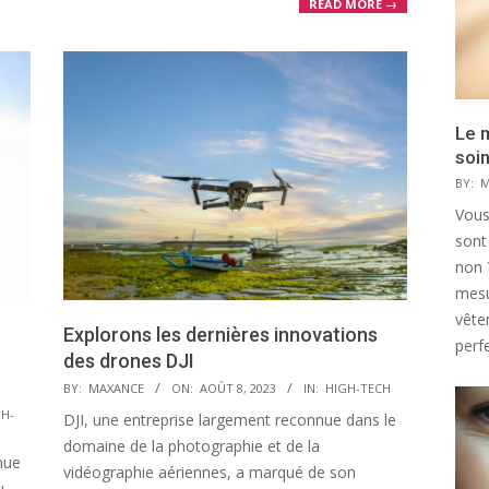
READ MORE →
Le 
soi
BY:
M
Vous
sont
non 
mesu
vête
Explorons les dernières innovations
perfe
c
des drones DJI
2023-
BY:
MAXANCE
ON:
AOÛT 8, 2023
IN:
HIGH-TECH
08-
GH-
DJI, une entreprise largement reconnue dans le
08
domaine de la photographie et de la
nue
vidéographie aériennes, a marqué de son
u-