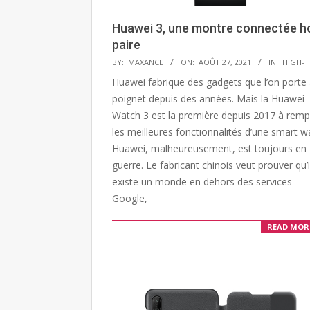
Huawei 3, une montre connectée h
paire
2021-
BY:
MAXANCE
ON:
AOÛT 27, 2021
IN:
HIGH-T
08-
Huawei fabrique des gadgets que l’on porte
27
poignet depuis des années. Mais la Huawei
Watch 3 est la première depuis 2017 à rempl
les meilleures fonctionnalités d’une smart w
Huawei, malheureusement, est toujours en
guerre. Le fabricant chinois veut prouver qu’i
existe un monde en dehors des services
Google,
READ MOR