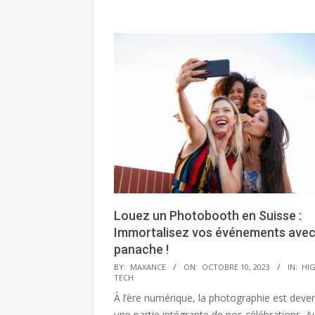
Louez un Photobooth en Suisse :
Immortalisez vos événements ave
panache !
2023-
BY:
MAXANCE
ON:
OCTOBRE 10, 2023
IN:
HI
TECH
10-
À l’ère numérique, la photographie est deve
10
une partie intégrante de nos célébrations. A