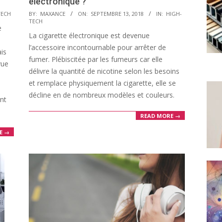
électronique ?
2018-
TECH
BY:
MAXANCE
ON:
SEPTEMBRE 13, 2018
IN:
HIGH-
TECH
09-
e
La cigarette électronique est devenue
13
l’accessoire incontournable pour arrêter de
ais
fumer. Plébiscitée par les fumeurs car elle
vue
délivre la quantité de nicotine selon les besoins
et remplace physiquement la cigarette, elle se
décline en de nombreux modèles et couleurs.
nt
READ MORE →
E →