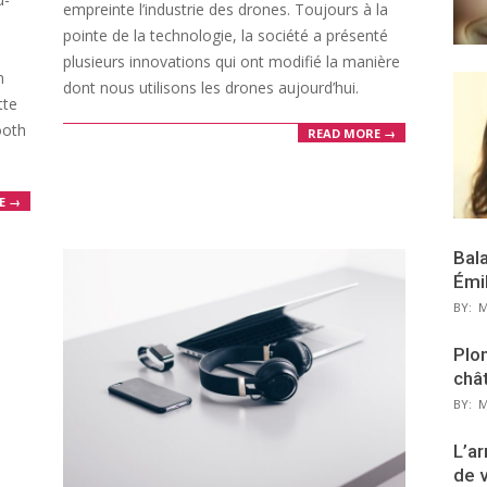
empreinte l’industrie des drones. Toujours à la
pointe de la technologie, la société a présenté
plusieurs innovations qui ont modifié la manière
n
dont nous utilisons les drones aujourd’hui.
tte
ooth
READ MORE →
E →
Bal
Émi
BY:
M
Plon
chât
BY:
M
L’ar
de 