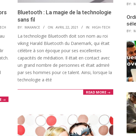
BY:
M
ors
Bluetooth : La magie de la technologie
Ordi
sans fil
sél
2021-
ECH
BY:
MAXANCE
ON:
AVRIL 22, 2021
IN:
HIGH-TECH
BY:
M
04-
 au
La technologie Bluetooth doit son nom au roi
22
viking Harald Bluetooth du Danemark, qui était
ir
célèbre à son époque pour ses excellentes
atch.
capacités de médiation. Il était en contact avec
un grand nombre de personnes et était admiré
l
par ses hommes pour ce talent. Ainsi, lorsque la
technologie a été
READ MORE →
E →