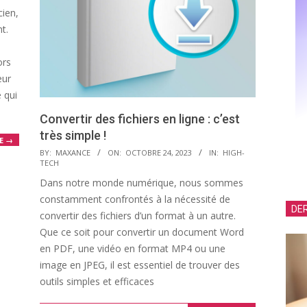
cien,
t.
ors
eur
 qui
Convertir des fichiers en ligne : c’est
très simple !
E →
2023-
BY:
MAXANCE
ON:
OCTOBRE 24, 2023
IN:
HIGH-
TECH
10-
Dans notre monde numérique, nous sommes
24
constamment confrontés à la nécessité de
DER
convertir des fichiers d’un format à un autre.
Que ce soit pour convertir un document Word
en PDF, une vidéo en format MP4 ou une
image en JPEG, il est essentiel de trouver des
outils simples et efficaces