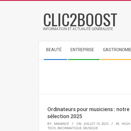
Skip
CLIC2BOOST
to
content
INFORMATION ET ACTUALITÉ GÉNÉRALISTE
Secondary
BEAUTÉ
ENTREPRISE
GASTRONOMI
Navigation
Menu
Ordinateurs pour musiciens : notre
sélection 2025
2025-
BY:
MAXANCE
ON:
JUILLET 15, 2025
IN:
HIGH-
TECH
,
INFORMATIQUE
,
MUSIQUE
07-