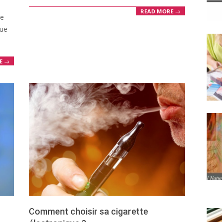
READ MORE →
de
que
E →
Comment choisir sa cigarette