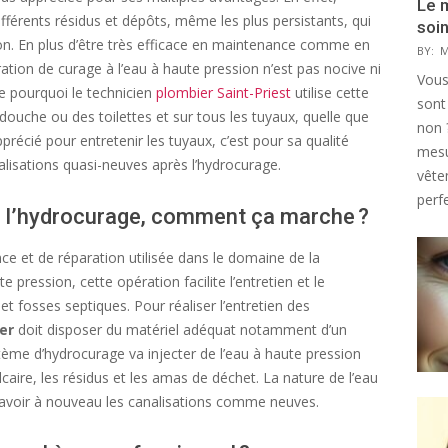
Le 
différents résidus et dépôts, même les plus persistants, qui
soi
on. En plus d’être très efficace en maintenance comme en
BY:
M
ation de curage à l’eau à haute pression n’est pas nocive ni
Vous
ue pourquoi le technicien
plombier Saint-Priest
utilise cette
sont
a douche ou des toilettes et sur tous les tuyaux, quelle que
non 
apprécié pour entretenir les tuyaux, c’est pour sa qualité
mesu
alisations quasi-neuves après l’hydrocurage.
vête
perfe
 à l’hydrocurage, comment ça marche ?
e et de réparation utilisée dans le domaine de la
e pression, cette opération facilite l’entretien et le
 fosses septiques. Pour réaliser l’entretien des
ier
doit disposer du matériel adéquat notamment d’un
me d’hydrocurage va injecter de l’eau à haute pression
lcaire, les résidus et les amas de déchet. La nature de l’eau
’avoir à nouveau les canalisations comme neuves.