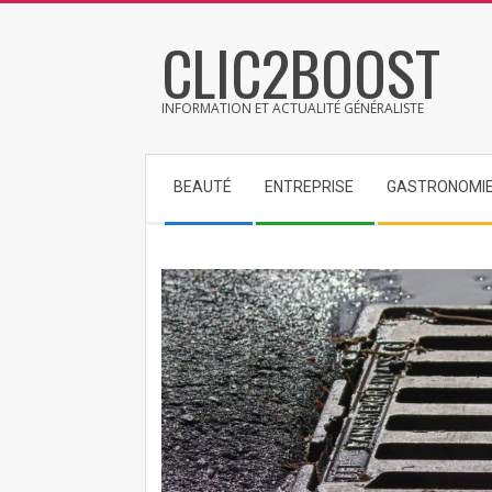
Skip
CLIC2BOOST
to
content
INFORMATION ET ACTUALITÉ GÉNÉRALISTE
Secondary
BEAUTÉ
ENTREPRISE
GASTRONOMI
Navigation
Menu