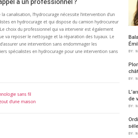
appel à un professionnel ?
la canalisation, l’hydrocurage nécessite l’intervention d’un
ialistes en hydrocurage et qui dispose du camion hydrocureur
 Le choix du professionnel qui va intervenir est également
que va reposer le nettoyage et la réparation des tuyaux. Le
Bal
Émi
d’assurer une intervention sans endommager les
iers spécialistes en hydrocurage pour une intervention sans
BY:
M
Plon
chât
BY:
M
L’ar
nologie sans fil
de 
zout d’une maison
BY:
M
Ordi
sél
BY:
M