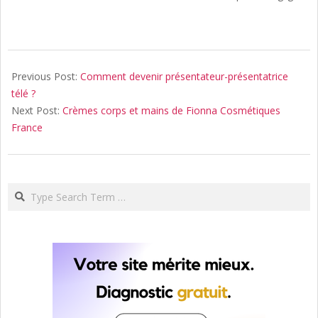
2022-
09-
Previous Post:
Comment devenir présentateur-présentatrice
03
télé ?
Next Post:
Crèmes corps et mains de Fionna Cosmétiques
France
Search