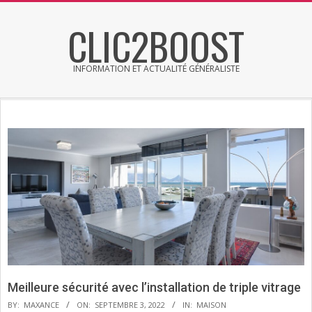
Skip
CLIC2BOOST
to
content
INFORMATION ET ACTUALITÉ GÉNÉRALISTE
Primary
Secondary
Navigation
Navigation
Menu
Menu
Meilleure sécurité avec l’installation de triple vitrage
BY:
MAXANCE
ON:
SEPTEMBRE 3, 2022
IN:
MAISON