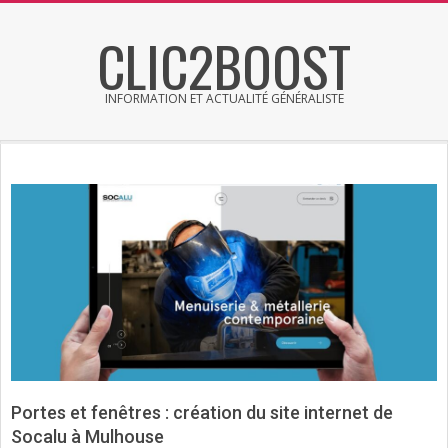
Skip
CLIC2BOOST
to
content
INFORMATION ET ACTUALITÉ GÉNÉRALISTE
Primary
Secondary
Navigation
Navigation
Menu
Menu
Portes et fenêtres : création du site internet de
Socalu à Mulhouse