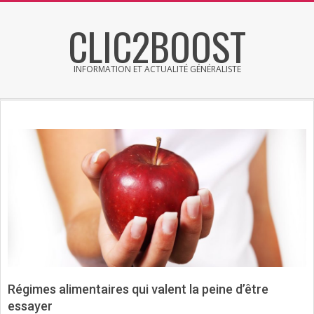
Skip
CLIC2BOOST
to
content
INFORMATION ET ACTUALITÉ GÉNÉRALISTE
Primary
Secondary
Navigation
Navigation
Menu
Menu
Régimes alimentaires qui valent la peine d’être
essayer