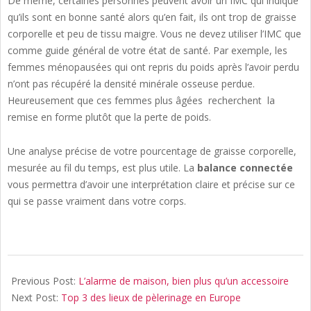
De même, certaines personnes peuvent avoir un IMC qui indique
qu’ils sont en bonne santé alors qu’en fait, ils ont trop de graisse
corporelle et peu de tissu maigre. Vous ne devez utiliser l’IMC que
comme guide général de votre état de santé. Par exemple, les
femmes ménopausées qui ont repris du poids après l’avoir perdu
n’ont pas récupéré la densité minérale osseuse perdue.
Heureusement que ces femmes plus âgées recherchent la
remise en forme plutôt que la perte de poids.
Une analyse précise de votre pourcentage de graisse corporelle,
mesurée au fil du temps, est plus utile. La
balance connectée
vous permettra d’avoir une interprétation claire et précise sur ce
qui se passe vraiment dans votre corps.
2018-
07-
Previous Post:
L’alarme de maison, bien plus qu’un accessoire
24
Next Post:
Top 3 des lieux de pèlerinage en Europe