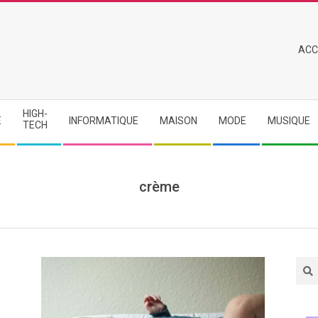
Primary
ACC
Navigation
Menu
HIGH-
E
INFORMATIQUE
MAISON
MODE
MUSIQUE
TECH
crème
Sea