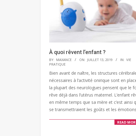
À quoi rêvent l’enfant ?
2019-
BY:
MAXANCE
ON:
JUILLET 13, 2019
IN:
VIE
PRATIQUE
07-
Bien avant de naître, les structures cérébral
13
nécessaires à l’activité onirique sont en plac
la plupart des neurologues pensent que le 
rêve déjà dans l’utérus maternel. L’enfant rê
en même temps que sa mère et c’est ainsi 
se transmettraient les goûts et les émotions
READ MOR