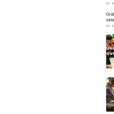
BY:
M
Ordi
sél
BY:
M