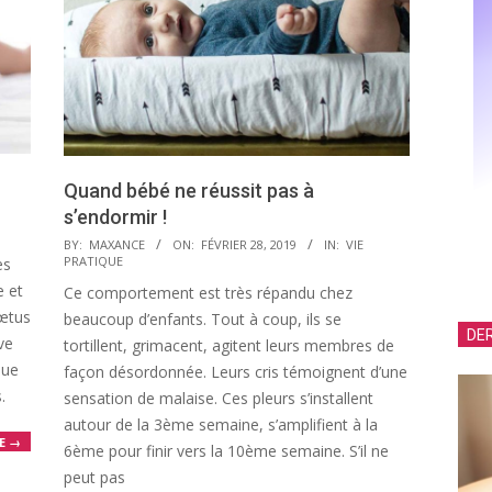
Quand bébé ne réussit pas à
s’endormir !
2019-
BY:
MAXANCE
ON:
FÉVRIER 28, 2019
IN:
VIE
PRATIQUE
es
02-
e et
Ce comportement est très répandu chez
28
fœtus
beaucoup d’enfants. Tout à coup, ils se
DER
ve
tortillent, grimacent, agitent leurs membres de
que
façon désordonnée. Leurs cris témoignent d’une
.
sensation de malaise. Ces pleurs s’installent
autour de la 3ème semaine, s’amplifient à la
E →
6ème pour finir vers la 10ème semaine. S’il ne
peut pas