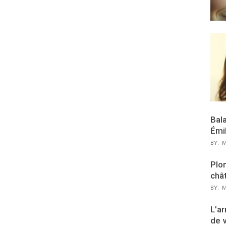
Bal
Émi
BY:
M
Plon
chât
BY:
M
L’ar
de 