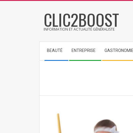
Skip
CLIC2BOOST
to
content
INFORMATION ET ACTUALITÉ GÉNÉRALISTE
Secondary
BEAUTÉ
ENTREPRISE
GASTRONOMI
Navigation
Menu