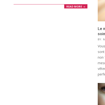
READ MORE →
Le 
soi
BY:
M
Vous
sont
non 
mesu
vête
perfe