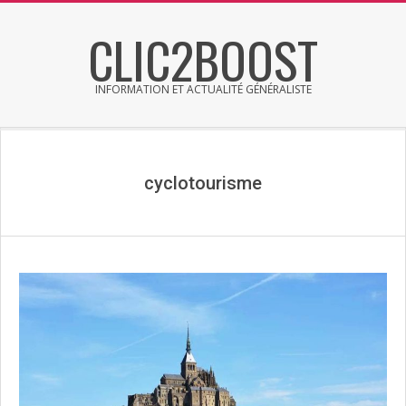
Skip
CLIC2BOOST
to
content
INFORMATION ET ACTUALITÉ GÉNÉRALISTE
Primary
Secondary
Navigation
Navigation
Menu
Menu
cyclotourisme