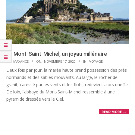
Le Mont-Saint-Michel, un joyau millénaire
2020-
BY:
MAXANCE
ON:
NOVEMBRE 17, 2020
IN:
VOYAGE
11-
Deux fois par jour, la marée haute prend possession des prés
17
normands et des sables mouvants. Au large, le rocher de
granit, caressé par les vents et les flots, redevient alors une île.
De loin, l’abbaye du Mont-Saint-Michel ressemble à une
pyramide dressée vers le Ciel.
READ MORE →