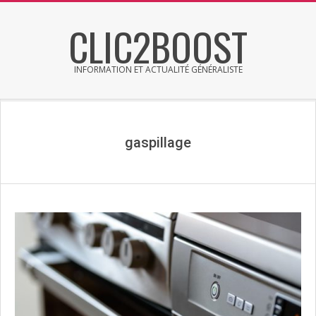
Skip
CLIC2BOOST
to
content
INFORMATION ET ACTUALITÉ GÉNÉRALISTE
Primary
Secondary
Navigation
Navigation
Menu
Menu
gaspillage