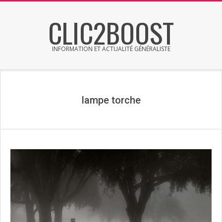
Skip
CLIC2BOOST
to
content
INFORMATION ET ACTUALITÉ GÉNÉRALISTE
Primary
Secondary
Navigation
Navigation
Menu
Menu
lampe torche