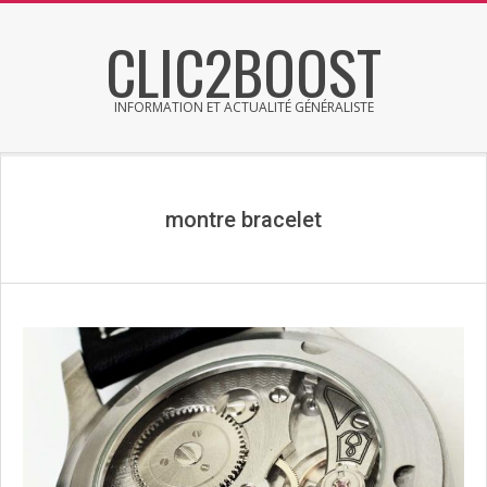
Skip
CLIC2BOOST
to
content
INFORMATION ET ACTUALITÉ GÉNÉRALISTE
Primary
Secondary
Navigation
Navigation
Menu
Menu
montre bracelet