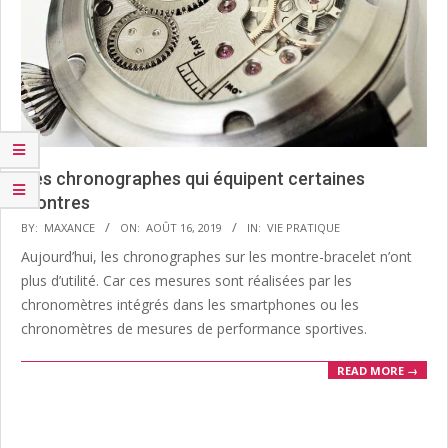
Ces chronographes qui équipent certaines
montres
2019-
BY:
MAXANCE
ON:
AOÛT 16, 2019
IN:
VIE PRATIQUE
08-
Aujourd’hui, les chronographes sur les montre-bracelet n’ont
16
plus d’utilité. Car ces mesures sont réalisées par les
chronomètres intégrés dans les smartphones ou les
chronomètres de mesures de performance sportives.
READ MORE →