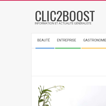
Skip
CLIC2BOOST
to
content
INFORMATION ET ACTUALITÉ GÉNÉRALISTE
Secondary
BEAUTÉ
ENTREPRISE
GASTRONOMI
Navigation
Menu