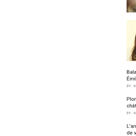
Bal
Émi
BY:
M
Plon
chât
BY:
M
L’ar
de 