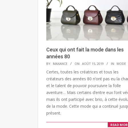
Ceux qui ont fait la mode dans les
années 80
2019-
BY:
MAXANCE
ON:
AOÛT 15, 2019
IN:
MODE
08-
Certes, toutes les créatrices et tous les
15
créateurs des années 80 n’ont pas eu la ch
et le talent de pouvoir poursuivre la folle
aventure… Mais certains d’entre eux l’ont vé
mais ils ont participé avec brio, à cette évol
de la mode. Cette mode qui a continué jusq
présent.
READ MOR