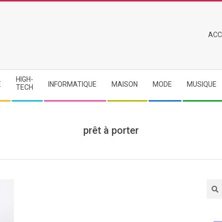
Primary
ACC
Navigation
Menu
HIGH-
E
INFORMATIQUE
MAISON
MODE
MUSIQUE
TECH
prêt à porter
Sea