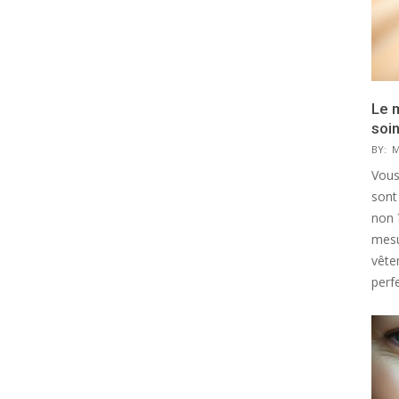
Le 
soi
BY:
M
Vous
sont
non 
mesu
vête
perfe