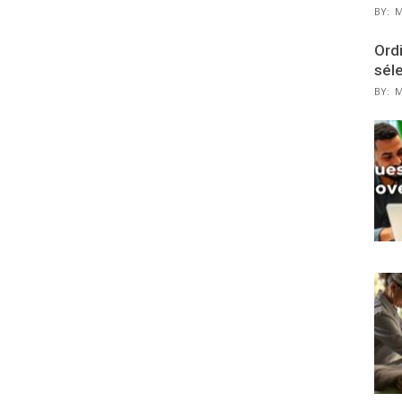
BY:
M
Ordi
sél
BY:
M