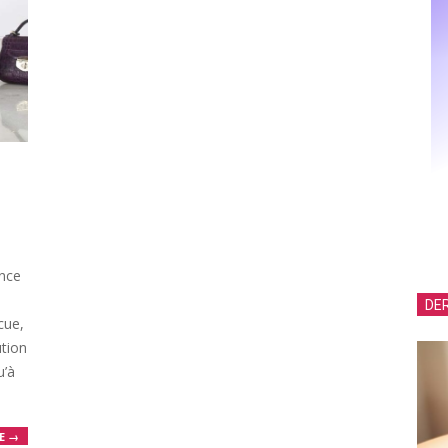
ance
DER
cue,
ution
u’à
E →