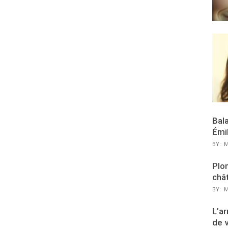
Bal
Émi
BY:
M
Plon
chât
BY:
M
L’ar
de 