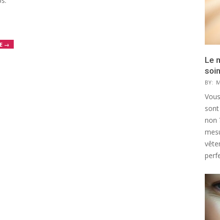
s.
E →
Le 
soi
BY:
M
Vous
sont
non 
mesu
vête
perfe