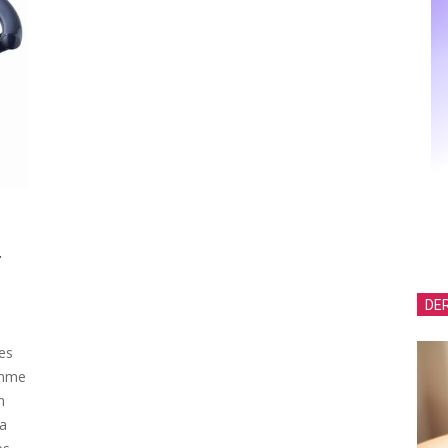
r
DER
les
omme
n
la