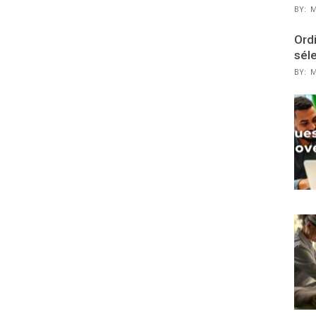
BY:
M
Ordi
sél
BY:
M