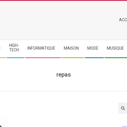
Primary
ACC
Navigation
Menu
HIGH-
E
INFORMATIQUE
MAISON
MODE
MUSIQUE
TECH
repas
Sea