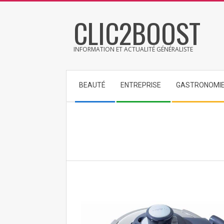
Skip
CLIC2BOOST
to
content
INFORMATION ET ACTUALITÉ GÉNÉRALISTE
Secondary
BEAUTÉ
ENTREPRISE
GASTRONOMI
Navigation
Menu