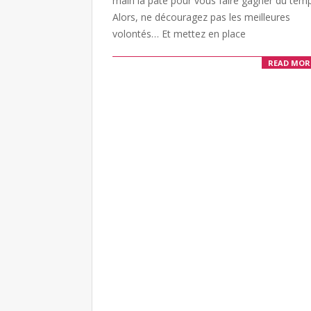
main la pâte pour vous faire gagner du temp
Alors, ne découragez pas les meilleures
volontés… Et mettez en place
READ MOR