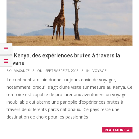
Le Kenya, des expériences brutes à travers la
savane
2018-
BY:
MAXANCE
ON:
SEPTEMBRE 27, 2018
IN:
VOYAGE
09-
Le continent africain donne toujours envie de voyager,
27
notamment lorsqu’il s’agit d’une visite sur mesure au Kenya. Ce
territoire est capable de procurer aux aventuriers un voyage
inoubliable qui alterne une panoplie d’expériences brutes à
travers de différents parcs nationaux. Ce pays reste une
destination de choix pour les passionnés
READ MORE →