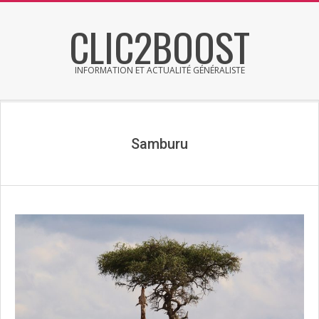
Skip
CLIC2BOOST
to
content
INFORMATION ET ACTUALITÉ GÉNÉRALISTE
Primary
Secondary
Navigation
Navigation
Menu
Menu
Samburu