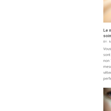
Le 
soi
BY:
M
Vous
sont
non 
mesu
vête
perfe