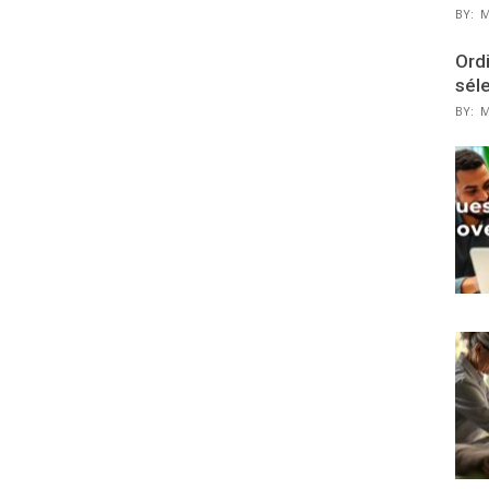
BY:
M
Ordi
sél
BY:
M