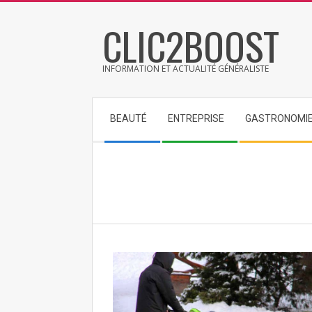
Skip
CLIC2BOOST
to
content
INFORMATION ET ACTUALITÉ GÉNÉRALISTE
Secondary
BEAUTÉ
ENTREPRISE
GASTRONOMI
Navigation
Menu