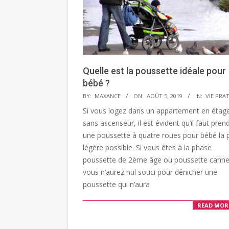
Quelle est la poussette idéale pour
bébé ?
2019-
BY:
MAXANCE
ON:
AOÛT 5, 2019
IN:
VIE PRA
08-
Si vous logez dans un appartement en étag
05
sans ascenseur, il est évident qu’il faut pren
une poussette à quatre roues pour bébé la 
légère possible. Si vous êtes à la phase
poussette de 2ème âge ou poussette canne
vous n’aurez nul souci pour dénicher une
poussette qui n’aura
READ MOR