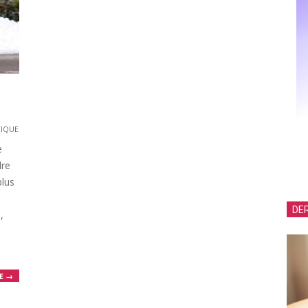
TIQUE
e
dre
plus
DER
,
E →