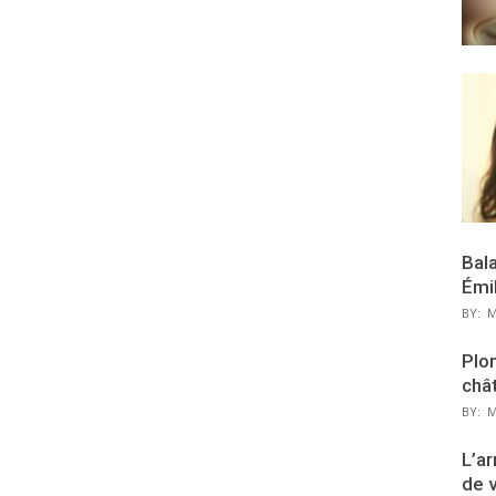
Bal
Émi
BY:
M
Plon
chât
BY:
M
L’ar
de 