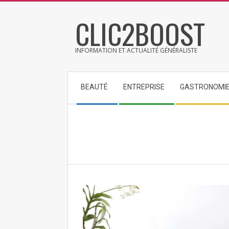
Skip
CLIC2BOOST
to
content
INFORMATION ET ACTUALITÉ GÉNÉRALISTE
Secondary
BEAUTÉ
ENTREPRISE
GASTRONOMI
Navigation
Menu