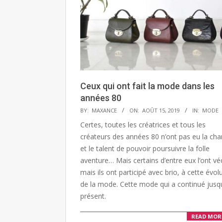
Ceux qui ont fait la mode dans les
années 80
2019-
BY:
MAXANCE
ON:
AOÛT 15, 2019
IN:
MODE
08-
Certes, toutes les créatrices et tous les
15
créateurs des années 80 n’ont pas eu la ch
et le talent de pouvoir poursuivre la folle
aventure… Mais certains d’entre eux l’ont vé
mais ils ont participé avec brio, à cette évol
de la mode. Cette mode qui a continué jusq
présent.
READ MOR