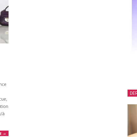
ance
DER
cue,
ution
u’à
E →