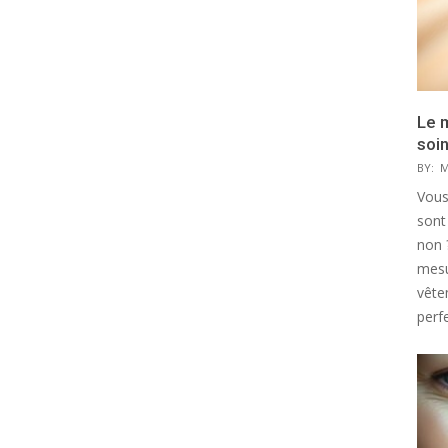
Le 
soi
BY:
M
Vous
sont
non 
mesu
vête
perfe