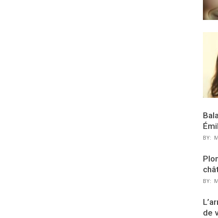
Bal
Émi
BY:
M
Plon
chât
BY:
M
L’ar
de 