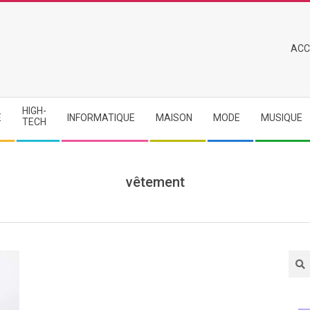
Primary
ACC
Navigation
Menu
HIGH-
E
INFORMATIQUE
MAISON
MODE
MUSIQUE
TECH
vêtement
Sea