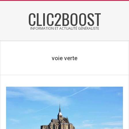
Skip
CLIC2BOOST
to
content
INFORMATION ET ACTUALITÉ GÉNÉRALISTE
Primary
Secondary
Navigation
Navigation
Menu
Menu
voie verte