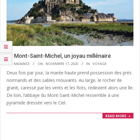
Le Mont-Saint-Michel, un joyau millénaire
2020-
BY:
MAXANCE
ON:
NOVEMBRE 17, 2020
IN:
VOYAGE
11-
Deux fois par jour, la marée haute prend possession des prés
17
normands et des sables mouvants. Au large, le rocher de
granit, caressé par les vents et les flots, redevient alors une île.
De loin, l’abbaye du Mont-Saint-Michel ressemble à une
pyramide dressée vers le Ciel.
READ MORE →