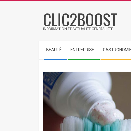
Skip
CLIC2BOOST
to
content
INFORMATION ET ACTUALITÉ GÉNÉRALISTE
Secondary
BEAUTÉ
ENTREPRISE
GASTRONOMI
Navigation
Menu