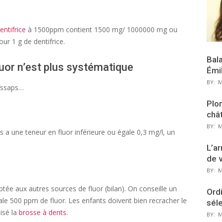
entifrice
à 1500ppm contient 1500 mg/ 1000000 mg ou
ur 1 g de dentifrice.
Bal
uor n’est plus systématique
Émi
BY:
M
Afssaps…
Plon
chât
BY:
M
ns a une teneur en fluor inférieure ou égale 0,3 mg/l, un
L’ar
de 
BY:
M
ée aux autres sources de fluor (bilan). On conseille un
Ordi
ale 500 ppm de fluor. Les enfants doivent bien recracher le
sél
lisé la
brosse à dents
.
BY:
M