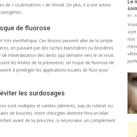
Le 
s de « cicatrisations » de l’émail. De plus, il a une action
soi
 cariogènes.
BY:
M
Vous
risque de fluorose
sont
non 
t très inesthétique. Ces lésions peuvent aller de la simple
mesu
vères, en passant par des taches blanchâtres ou brunâtres.
vête
e de minéralisation des dents (qui démarre vers le 3e mois
perfe
ssent les limites de la prévention, un risque de fluorose de
sent à privilégier les applications locales de fluor pour
 éviter les surdosages
ces sont multiples et variées (aliments, eau du robinet ou
 bains de bouche). Votre chirurgien-dentiste fera un bilan
enfant avant de lui prescrire, si nécessaire, un complément