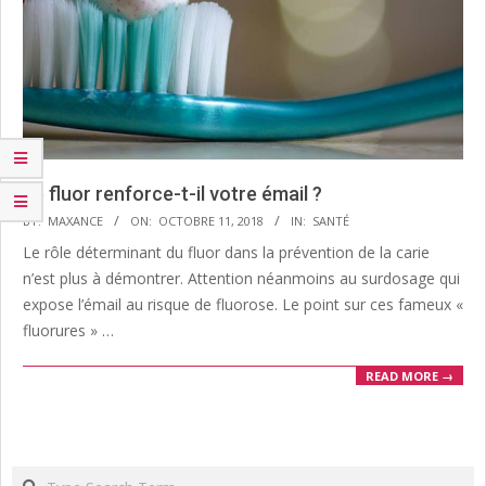
Le fluor renforce-t-il votre émail ?
2018-
BY:
MAXANCE
ON:
OCTOBRE 11, 2018
IN:
SANTÉ
10-
Le rôle déterminant du fluor dans la prévention de la carie
11
n’est plus à démontrer. Attention néanmoins au surdosage qui
expose l’émail au risque de fluorose. Le point sur ces fameux «
fluorures » …
READ MORE →
Search