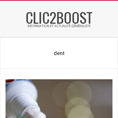
Skip
CLIC2BOOST
to
content
INFORMATION ET ACTUALITÉ GÉNÉRALISTE
Primary
Secondary
Navigation
Navigation
Menu
Menu
dent